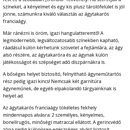
színeket, a kényelmet és egy kis plusz tárolófelület is jól
jönne, számunkra kiváló választás az ágytakarós
franciaágy.
Már ránézni is öröm, igazi hangulatteremtő! A
legmodernebb, legváltozatosabb színekben kapható,
ráadásul külön kérhetünk szövetet a fejtámlára, az ágy
alsó részére, az ágytakaróra és az ágynak külön
játékosságot és szépséget adó díszpárnákra is.
A bőséges helyet biztosító, felnyitható ágyneműtartós
rész pedig igazi kincs! Nemcsak két garnitúra
ágyneműnek, de egyéb elpakolandó tárgyainknak is
helyet ad.
Az ágytakarós franciaágy tökéletes fekhely
mindennapos alvásra: 2 személyes, kényelmes,
bonellrugós, minőségi matraccal ellátott. A gerincvédő
zóna pedig különösen egészséges alvást biztosít.