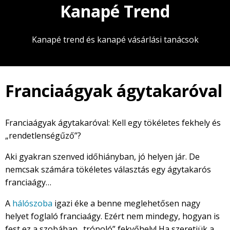
Kanapé Trend
Kanapé trend és kanapé vásárlási tanácsok
Franciaágyak ágytakaróval
Franciaágyak ágytakaróval: Kell egy tökéletes fekhely és
„rendetlenségűző”?
Aki gyakran szenved időhiányban, jó helyen jár. De
nemcsak számára tökéletes választás egy ágytakarós
franciaágy…
A
hálószoba
igazi éke a benne meglehetősen nagy
helyet foglaló franciaágy. Ezért nem mindegy, hogyan is
fest ez a szobában „trónoló” fekvőhely! Ha szeretjük a