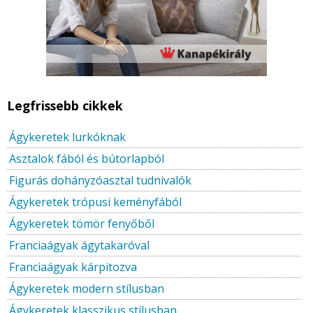
Legfrissebb cikkek
Ágykeretek lurkóknak
Asztalok fából és bútorlapból
Figurás dohányzóasztal tudnivalók
Ágykeretek trópusi keményfából
Ágykeretek tömör fenyőből
Franciaágyak ágytakaróval
Franciaágyak kárpitozva
Ágykeretek modern stílusban
Ágykeretek klasszikus stílusban