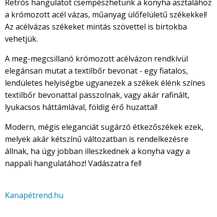
Retrós hangulatot csempészhetünk a konyha asztalához
a krómozott acél vázas, műanyag ülőfelületű székekkel!
Az acélvázas székeket mintás szövettel is birtokba
vehetjük.
A meg-megcsillanó krómozott acélvázon rendkívül
elegánsan mutat a textilbőr bevonat - egy fiatalos,
lendületes helyiségbe ugyanezek a székek élénk színes
textilbőr bevonattal passzolnak, vagy akár rafinált,
lyukacsos háttámlával, földig érő huzattal!
Modern, mégis eleganciát sugárzó étkezőszékek ezek,
melyek akár kétszínű változatban is rendelkezésre
állnak, ha úgy jobban illeszkednek a konyha vagy a
nappali hangulatához! Vadászatra fel!
Kanapétrend.hu