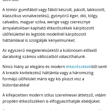
A tömör gumifából vagy fából készült, pácolt, lakkozott,
klasszikus vonalvezetésű, gyönyörű éger, dió, tölgy,
calvados, magyar szilva, wenge vagy cseresznye
árnyalatokban kapható étkezőszékek kárpitozott
ülőfelülettel és legtöbb modellnél kárpitozott
háttámlával is szolgálják kényelmünket.
Az egyszerű megjelenésűektől a különösen előkelő
darabokig számos változatból választhatunk.
Nincs hiány az elegáns és modern
étkezőszékek
ből sem!
A kreatív kivitelezésű háttámla vagy a háromszög
formájú ülőfelület máris egy kis pluszt visz a
bútordarabba!
A kifejezetten modern stílus szerelmesei áttetsző, vidám
propilén étkezőszéken is elfogyaszthatják ebédjüket.