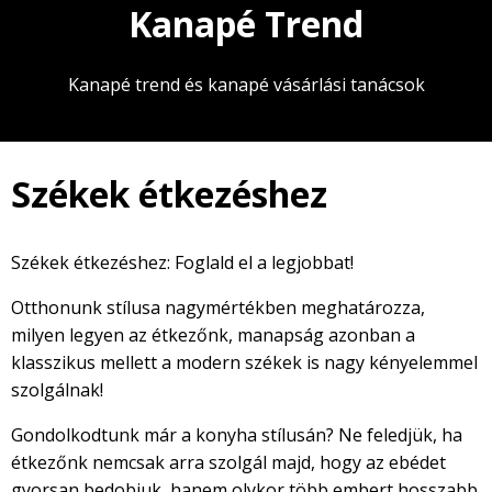
Kanapé Trend
Kanapé trend és kanapé vásárlási tanácsok
Székek étkezéshez
Székek étkezéshez: Foglald el a legjobbat!
Otthonunk stílusa nagymértékben meghatározza,
milyen legyen az étkezőnk, manapság azonban a
klasszikus mellett a modern székek is nagy kényelemmel
szolgálnak!
Gondolkodtunk már a konyha stílusán? Ne feledjük, ha
étkezőnk nemcsak arra szolgál majd, hogy az ebédet
gyorsan bedobjuk, hanem olykor több embert hosszabb