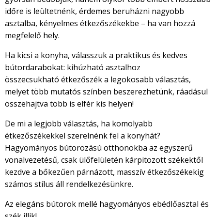
időre is leültetnénk, érdemes beruházni nagyobb
asztalba, kényelmes étkezőszékekbe – ha van hozzá
megfelelő hely.
Ha kicsi a konyha, válasszuk a praktikus és kedves
bútordarabokat: kihúzható asztalhoz
összecsukható étkezőszék a legokosabb választás,
melyet több mutatós színben beszerezhetünk, ráadásul
összehajtva több is elfér kis helyen!
De mi a legjobb választás, ha komolyabb
étkezőszékekkel szerelnénk fel a konyhát?
Hagyományos bútorozású otthonokba az egyszerű
vonalvezetésű, csak ülőfelületén kárpitozott székektől
kezdve a bőkezűen párnázott, masszív étkezőszékekig
számos stílus áll rendelkezésünkre.
Az elegáns bútorok mellé hagyományos ebédlőasztal és
szék illik!