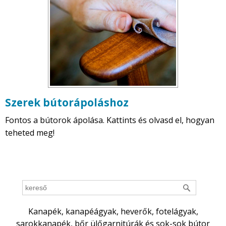
Szerek bútorápoláshoz
Fontos a bútorok ápolása. Kattints és olvasd el, hogyan
teheted meg!
Kanapék, kanapéágyak, heverők, fotelágyak,
sarokkanapék, bőr ülőgarnitúrák és sok-sok bútor