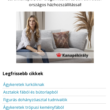
országos házhozszállítással!
Legfrissebb cikkek
Ágykeretek lurkóknak
Asztalok fából és bútorlapból
Figurás dohányzóasztal tudnivalók
Ágykeretek trópusi keményfából