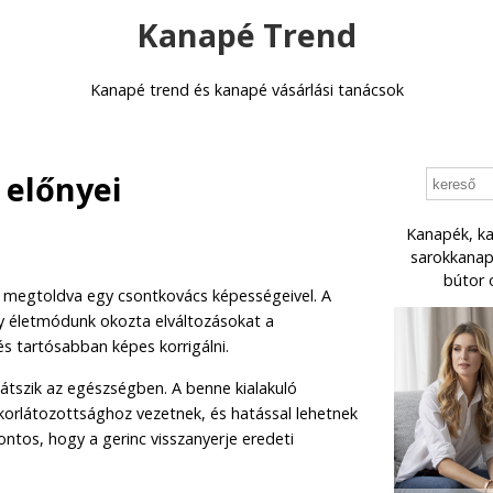
Kanapé Trend
Kanapé trend és kanapé vásárlási tanácsok
 előnyei
Kanapék, ka
sarokkanapé
bútor 
 megtoldva egy csontkovács képességeivel. A
y életmódunk okozta elváltozásokat a
 tartósabban képes korrigálni.
játszik az egészségben. A benne kialakuló
orlátozottsághoz vezetnek, és hatással lehetnek
fontos, hogy a gerinc visszanyerje eredeti