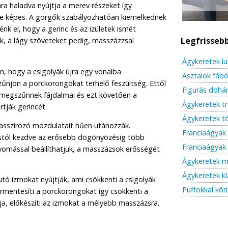
ra haladva nyújtja a merev részeket így
e képes. A görgők szabályozhatóan kiemelkednek
rik el, hogy a gerinc és az izületek ismét
Legfrisseb
k, a lágy szöveteket pedig, masszázzsal
Ágykeretek l
, hogy a csigolyák újra egy vonalba
Asztalok fábó
njön a porckorongokat terhelő feszültség. Ettől
Figurás dohán
 megszűnnek fájdalmai és ezt követően a
Ágykeretek t
tják gerincét.
Ágykeretek t
asszírozó mozdulatait hűen utánozzák.
Franciaágyak
stól kezdve az erősebb dögönyözésig több
Franciaágyak 
mással beállíthatjuk, a masszázsok erősségét
Ágykeretek m
Ágykeretek kl
utó izmokat nyújtják, ami csökkenti a csigolyák
Puffokkal kör
ermentesíti a porckorongokat így csökkenti a
tja, előkészíti az izmokat a mélyebb masszázsra.