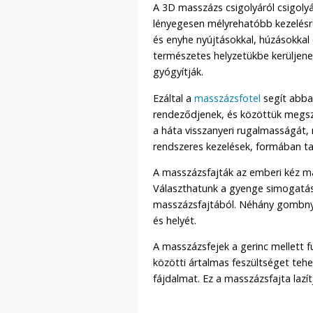
A 3D masszázs csigolyáról csigolyá
lényegesen mélyrehatóbb kezelésr
és enyhe nyújtásokkal, húzásokkal é
természetes helyzetükbe kerüljene
gyógyítják.
Ezáltal a
masszázsfotel
segít abban
rendeződjenek, és közöttük megszű
a háta visszanyeri rugalmasságát,
rendszeres kezelések, formában tar
A masszázsfajták az emberi kéz m
Választhatunk a gyenge simogatá
masszázsfajtából. Néhány gombnyo
és helyét.
A masszázsfejek a gerinc mellett f
közötti ártalmas feszültséget teh
fájdalmat. Ez a masszázsfajta lazí