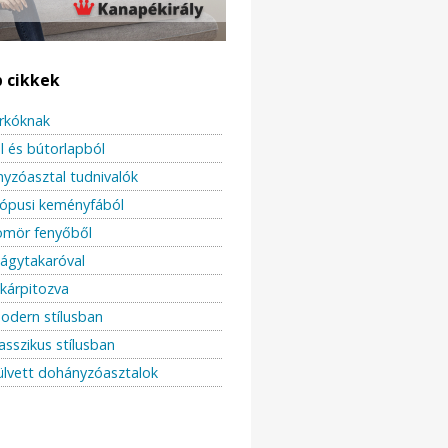
b cikkek
urkóknak
l és bútorlapból
yzóasztal tudnivalók
rópusi keményfából
ömör fenyőből
 ágytakaróval
kárpitozva
odern stílusban
asszikus stílusban
ülvett dohányzóasztalok