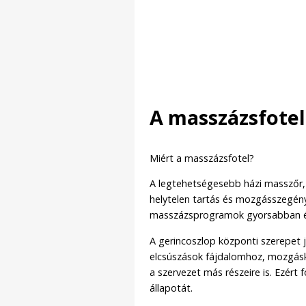
A masszázsfotel
Miért a masszázsfotel?
A legtehetségesebb házi masszőr,
helytelen tartás és mozgásszegén
masszázsprogramok gyorsabban és
A gerincoszlop központi szerepet 
elcsúszások fájdalomhoz, mozgásk
a szervezet más részeire is. Ezért 
állapotát.