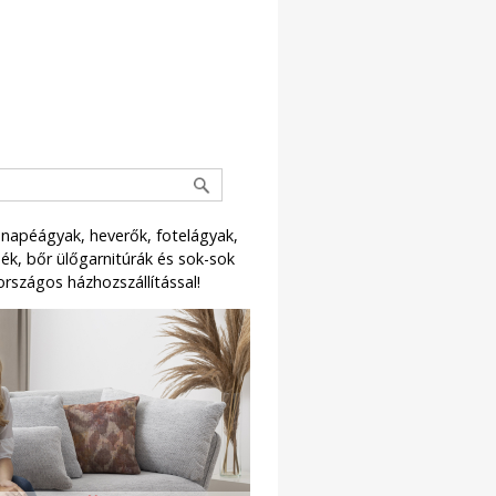
napéágyak, heverők, fotelágyak,
k, bőr ülőgarnitúrák és sok-sok
országos házhozszállítással!