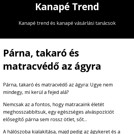
Kanapé Trend
Kanapé trend és kanapé vásárlási tanácsok
Párna, takaró és
matracvédő az ágyra
Párna, takaró és matracvédő az ágyra: Ugye nem
mindegy, mi kerül a fejed alá?
Nemcsak az a fontos, hogy matracaink életét
meghosszabbítsuk, egy egészséges alváspozíciót
elősegítő párna sem rossz ötlet, sőt…
A hálószoba kialakítása, majd pedig az ágykeret és a