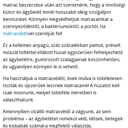
matrac beszerzése után azt szeretnénk, hogy a minőségi
bútor és ágybetét minél hosszabb ideig szolgáljon
bennünket. Könnyen megvédhetjük matracainkat a
szennyeződéstől, a baktériumoktól, a portól, ha
matracvédő
vel szereljük fel!
Ez a kellemes anyagú, száz százalékban pamut, préselt
műszál töltettel ellátott huzat egyszerűen felhelyezhető
az ágybetétre, gumírozott szalagjainak köszönhetően,
és ugyanilyen könnyen le is vehető.
Ha használjuk a matracvédőt, évek múlva is tökéletesen
tiszták és újszerűek lesznek matracaink! A huzatot kell
csak mosnunk, melyet többféle méretben is
választhatunk.
Amennyiben vízálló matracvédő a vágyunk, az sem
probléma – az ágybetétet remekül védi, idősek, betegek
és kisbabák számára megfelelő választás.