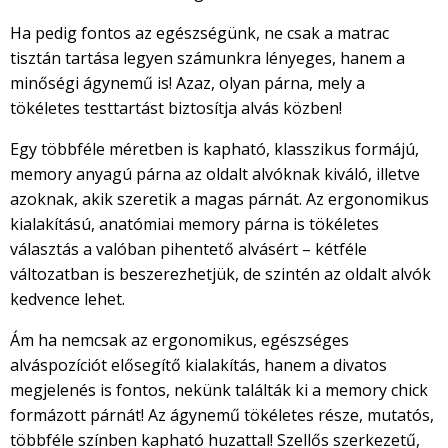
Ha pedig fontos az egészségünk, ne csak a matrac
tisztán tartása legyen számunkra lényeges, hanem a
minőségi ágynemű is! Azaz, olyan párna, mely a
tökéletes testtartást biztosítja alvás közben!
Egy többféle méretben is kapható, klasszikus formájú,
memory anyagú párna az oldalt alvóknak kiváló, illetve
azoknak, akik szeretik a magas párnát. Az ergonomikus
kialakítású, anatómiai memory párna is tökéletes
választás a valóban pihentető alvásért – kétféle
változatban is beszerezhetjük, de szintén az oldalt alvók
kedvence lehet.
Ám ha nemcsak az ergonomikus, egészséges
alváspozíciót elősegítő kialakítás, hanem a divatos
megjelenés is fontos, nekünk találták ki a memory chick
formázott párnát! Az ágynemű tökéletes része, mutatós,
többféle színben kapható huzattal! Szellős szerkezetű,