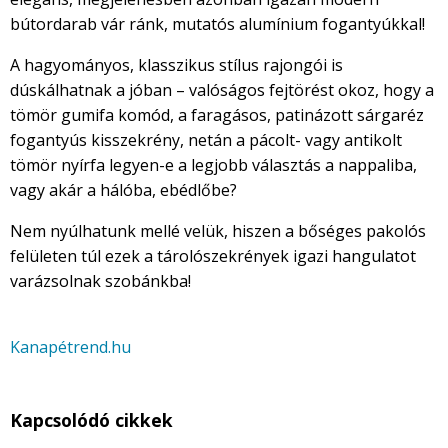
bútordarab vár ránk, mutatós alumínium fogantyúkkal!
A hagyományos, klasszikus stílus rajongói is
dúskálhatnak a jóban – valóságos fejtörést okoz, hogy a
tömör gumifa komód, a faragásos, patinázott sárgaréz
fogantyús kisszekrény, netán a pácolt- vagy antikolt
tömör nyírfa legyen-e a legjobb választás a nappaliba,
vagy akár a hálóba, ebédlőbe?
Nem nyúlhatunk mellé velük, hiszen a bőséges pakolós
felületen túl ezek a tárolószekrények igazi hangulatot
varázsolnak szobánkba!
Kanapétrend.hu
Kapcsolódó cikkek