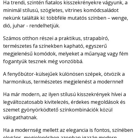
Ha trendi, szintén fiatalos kisszekrényekre vágyunk, a
minimál stílusú, szögletes, vitrines komódcsaládot
nekünk találták ki: többféle mutatós színben – wenge,
dió, juhar - rendelhetjük.
Számos otthon részei a praktikus, strapabíró,
természetes fa színekben kapható, egyszerű
megjelenésű komódok, melyeket a műanyag vagy fém
fogantyúk tesznek még vonzóbbá.
A fenyőbútor-külsejűek különösen szépek, ötvözik a
harmonikus, természetes megjelenést a modernnel!
Ha már modern, az ilyen stílusú kisszekrények hívei a
legváltozatosabb kivitelezés, érdekes megoldások és
szemet gyönyörködtető színkombinációk közül
válogathatnak.
Ha a modernség mellett az elegancia is fontos, színében
elegáns, megjelenésben azonban igazán modern