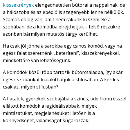
kisszekrények
elengedhetetlen bútorai a nappalinak, de
a hálószoba és az ebédlő is szegényebb lenne nélkülük.
Számos dolog van, amit nem rakunk ki szem elé a
szobában, de a komódba elrejthetjük – felső részükre
azonban bármilyen mutatós tárgy kerülhet.
Ha csak jól jönne a sarokba egy csinos komód, vagy ha
egész falat szeretnénk „beteríteni”, kisszekrényekkel,
mindkettőre van lehetőségünk.
A komódok közül több tartozik bútorcsaládba, így akár
egész szobánkat kialakíthatjuk a stílusában. A kérdés
csak az, milyen stílusban?
A fiatalok, gyerekek szobájába a színes, üde frontrésszel
ellátott komódok a legideálisabbak, melyek
mintázatukat, megjelenésüket illetően is a
könnyedséget, vidámságot sugározzák.