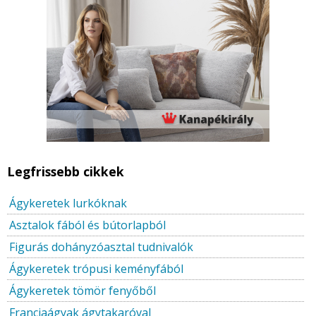
Legfrissebb cikkek
Ágykeretek lurkóknak
Asztalok fából és bútorlapból
Figurás dohányzóasztal tudnivalók
Ágykeretek trópusi keményfából
Ágykeretek tömör fenyőből
Franciaágyak ágytakaróval