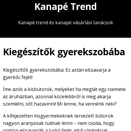
Kanapé Trend
Kanapé trend és kanapé vásárlási tanácsok
Kiegészítők gyerekszobába
Kiegészítők gyerekszobába: Ez aztán elcsavarja a
gyerkőc fejét!
Íme azok a kisbútorok, melyeket ha meglát egy csemete
az áruházban, azonnal közelebbről is meg akarja
szemlélni, sőt hazavinni! Mi lenne, ha vennénk neki?
A kifejezetten kisgyermekeknek tervezett bútorok
nagyon aranyosak tudnak lenni – nem csoda, hogy
rögtön elcsavarják a lurkó fejét, első ránézésre!