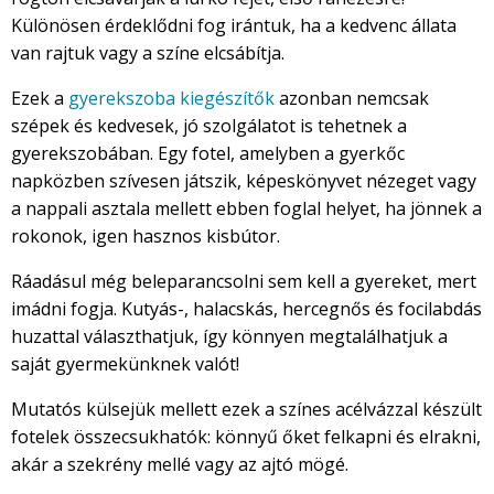
Különösen érdeklődni fog irántuk, ha a kedvenc állata
van rajtuk vagy a színe elcsábítja.
Ezek a
gyerekszoba kiegészítők
azonban nemcsak
szépek és kedvesek, jó szolgálatot is tehetnek a
gyerekszobában. Egy fotel, amelyben a gyerkőc
napközben szívesen játszik, képeskönyvet nézeget vagy
a nappali asztala mellett ebben foglal helyet, ha jönnek a
rokonok, igen hasznos kisbútor.
Ráadásul még beleparancsolni sem kell a gyereket, mert
imádni fogja. Kutyás-, halacskás, hercegnős és focilabdás
huzattal választhatjuk, így könnyen megtalálhatjuk a
saját gyermekünknek valót!
Mutatós külsejük mellett ezek a színes acélvázzal készült
fotelek összecsukhatók: könnyű őket felkapni és elrakni,
akár a szekrény mellé vagy az ajtó mögé.