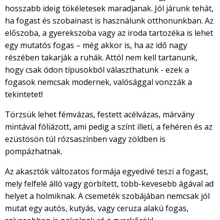
hosszabb ideig tökéletesek maradjanak. Jól járunk tehát,
ha fogast és szobainast is használunk otthonunkban. Az
előszoba, a gyerekszoba vagy az iroda tartozéka is lehet
egy mutatós fogas – még akkor is, ha az idő nagy
részében takarják a ruhák. Attól nem kell tartanunk,
hogy csak ódon típusokból választhatunk - ezek a
fogasok nemcsak modernek, valósággal vonzzák a
tekintetet!
Törzsük lehet fémvázas, festett acélvázas, márvány
mintával fóliázott, ami pedig a színt illeti, a fehéren és az
ezüstösön túl rózsaszínben vagy zöldben is
pompázhatnak.
Az akasztók változatos formája egyedivé teszi a fogast,
mely felfelé álló vagy görbített, több-kevesebb ágával ad
helyet a holmiknak. A csemeték szobájában nemcsak jól
mutat egy autós, kutyás, vagy ceruza alakú fogas,