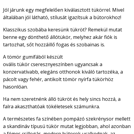
Jól járunk egy megfelelően kiválasztott tükörrel. Mivel
általában jól látható, stílusát igazítsuk a bútorokhoz!
Klasszikus szobába keresünk tükröt? Remekül mutat
benne egy dönthető állótükör, melyhez akár fiók is
tartozhat, sőt hozzáillő fogas és szobainas is.
A tömör gumifából készült
ovális tükör cseresznyeszínben ugyancsak a
konzervatívabb, elegáns otthonok kiváló tartozéka, a
pácolt vagy fehér, antikolt tömör nyírfa tükörhöz
hasonlóan.
Ha nem szeretnénk álló tükröt és hely sincs hozzá, a
falra akaszthatóak tökéletesek számunkra.
A természetes fa színében pompázó szekrénysor mellett
a skandináv típusú tükör mutat legjobban, ahol azonban
a fémes csillogás, modern bútorok uralkodnak, az