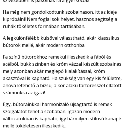
szívesebben is pakolnak rá a gyerkőcök!
Ha még nem gondolkodtunk szobainason, itt az ideje
kipróbálni! Nem foglal sok helyet, hasznos segítség a
ruhák tökéletes formában tartásában.
A legkülönfélébb külsővel választható, akár klasszikus
bútorok mellé, akár modern otthonba.
Fa színű bútorokhoz remekül illeszkedik a fából és
acélból, bükk színben és króm vázzal készült szobainas,
mely azonban akár meglepő kialakítással, króm
akasztóval is kapható. Ha szükség van egy kis felületre,
ahová letehető a bizsu, a kör alakú tartórésszel ellátott
számunkra az igazi!
Egy, bútorainkkal harmonizáló újságtartó is remek
szolgálatot tehet a szobában. Igazán modern
változatokban is kapható, így bármilyen stílusú kanapé
mellé tökéletesen illeszkedik...