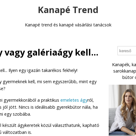
Kanapé Trend
Kanapé trend és kanapé vásárlási tanácsok
vagy galériaágy kell...
Kanapék, ka
l... Ilyen egy igazán takarékos fekhely!
sarokkanapé
bútor 
y gyermeknek kell, mi sem egyszerűbb, mint egy
se?
ei gyermekkorából a praktikus
emeletes ágy
ról,
jól jött. Nincs is ideálisabb gyerekbútor nála, ha
ni egy szobába.
 készült ágykeretek közül választhatunk, kapható
 változatban is.