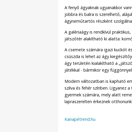
A fenyő ágyaknak ugyanakkor vanna
jobbra és balra is szerelhető, aláj
ágyneműtartós részként szolgálna
A galériaágy is rendkívül praktiku
játszótér alakítható ki alatta: kom
A csemete számára igazi kuckót és 
csúszda is lehet az ágy kiegészítő
ágy területén kialakítható a „játszó
játékkal - bármikor egy függönnyel
Modern változatban is kapható eme
szilva és fehér színben. Ugyanez a
gyermek számára, mely alatt remek,
lapraszerelten érkeznek otthonunk
Kanapétrend.hu