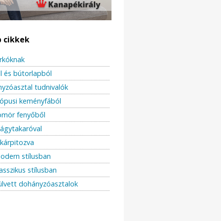
b cikkek
urkóknak
l és bútorlapból
yzóasztal tudnivalók
rópusi keményfából
ömör fenyőből
 ágytakaróval
kárpitozva
odern stílusban
asszikus stílusban
ülvett dohányzóasztalok