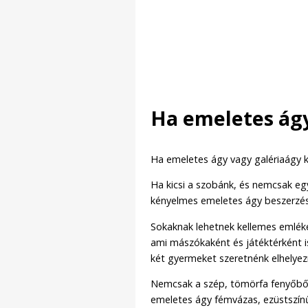
Ha emeletes ágy 
Ha emeletes ágy vagy galériaágy kel
Ha kicsi a szobánk, és nemcsak eg
kényelmes emeletes ágy beszerzé
Sokaknak lehetnek kellemes emlék
ami mászókaként és játéktérként is 
két gyermeket szeretnénk elhelyez
Nemcsak a szép, tömörfa fenyőből
emeletes ágy fémvázas, ezüstszínű