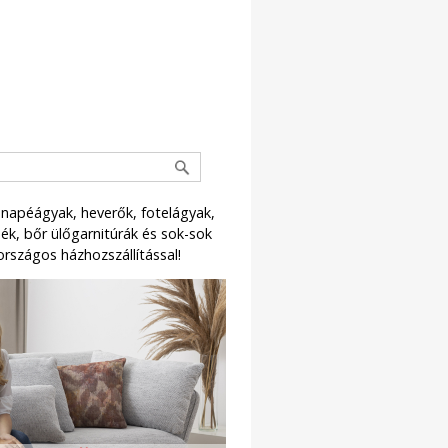
napéágyak, heverők, fotelágyak,
k, bőr ülőgarnitúrák és sok-sok
országos házhozszállítással!