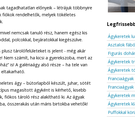
k tagadhatatlan előnyeik – létrájuk többnyire
uk fiókok rendelhetők, melyek tökéletes
k.
Legfrisseb
s, mivel nemcsak tanuló rész, hanem egész kis
Ágykeretek l
óddal, polcokkal, bejáratokkal kiegészülve.
Asztalok fábó
plusz tárolófelületeket is jelent - még akár
Figurás dohán
je! Nem számít, ha kicsi a gyerekszoba, mert az
Ágykeretek t
ház” is! A galériaágy alsó része – ha tele van
Ágykeretek t
 eltakarható.
Franciaágyak
letes ágy – bútorlapból készült, juhar, sötét
Franciaágyak 
 típus magasított ágyként is kérhető, kisebb
Ágykeretek m
 fiókos tároló rész alakítható ki. Az ágyak
ba, összerakás után máris birtokba vehetők!
Ágykeretek kl
Puffokkal kör